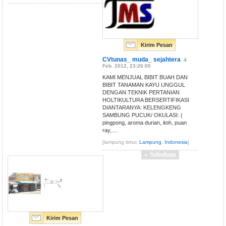
Kirim Pesan
CVtunas_ muda_ sejahtera
4
Feb. 2012, 23:26:00
KAMI MENJUAL BIBIT BUAH DAN
BIBIT TANAMAN KAYU UNGGUL
DENGAN TEKNIK PERTANIAN
HOLTIKULTURA BERSERTIFIKASI
DIANTARANYA: KELENGKENG
SAMBUNG PUCUK/ OKULASI: (
pingpong, aroma durian, itoh, puan
ray,....
[lampung timur,
Lampung
,
Indonesia
]
« Sebelum
Kirim Pesan