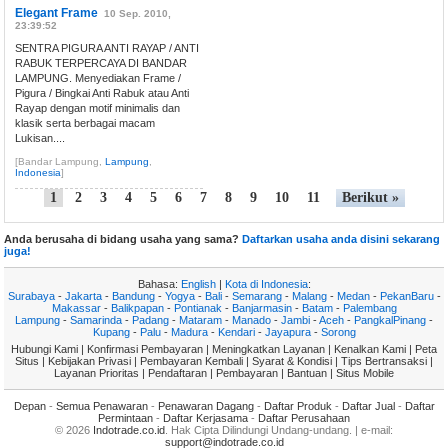
Elegant Frame
10 Sep. 2010,
23:39:52
SENTRA PIGURA ANTI RAYAP / ANTI
RABUK TERPERCAYA DI BANDAR
LAMPUNG. Menyediakan Frame /
Pigura / Bingkai Anti Rabuk atau Anti
Rayap dengan motif minimalis dan
klasik serta berbagai macam
Lukisan....
[Bandar Lampung,
Lampung
,
Indonesia
]
1
2
3
4
5
6
7
8
9
10
11
Berikut »
Anda berusaha di bidang usaha yang sama?
Daftarkan usaha anda disini sekarang
juga!
Bahasa:
English
|
Kota di Indonesia
:
Surabaya
-
Jakarta
-
Bandung
-
Yogya
-
Bali
-
Semarang
-
Malang
-
Medan
-
PekanBaru
-
Makassar
-
Balikpapan
-
Pontianak
-
Banjarmasin
-
Batam
-
Palembang
Lampung
-
Samarinda
-
Padang
-
Mataram
-
Manado
-
Jambi
-
Aceh
-
PangkalPinang
-
Kupang
-
Palu
-
Madura
-
Kendari
-
Jayapura
-
Sorong
Hubungi Kami
|
Konfirmasi Pembayaran
|
Meningkatkan Layanan
|
Kenalkan Kami
|
Peta
Situs
|
Kebijakan Privasi
|
Pembayaran Kembali
|
Syarat & Kondisi
|
Tips Bertransaksi
|
Layanan Prioritas
|
Pendaftaran
|
Pembayaran
|
Bantuan
|
Situs Mobile
Depan
-
Semua Penawaran
-
Penawaran Dagang
-
Daftar Produk
-
Daftar Jual
-
Daftar
Permintaan
-
Daftar Kerjasama
-
Daftar Perusahaan
© 2026
Indotrade.co.id
. Hak Cipta Dilindungi Undang-undang. | e-mail:
support@indotrade.co.id