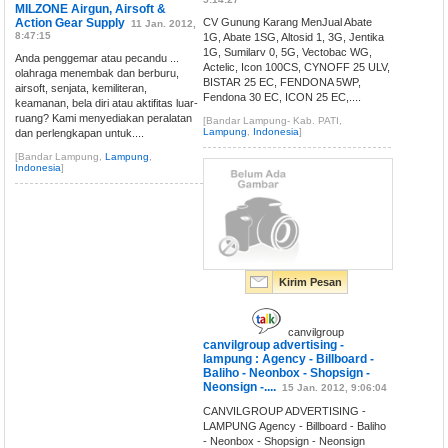
MILZONE Airgun, Airsoft &
Action Gear Supply
CV Gunung Karang MenJual Abate
11 Jan. 2012,
8:47:15
1G, Abate 1SG, Altosid 1, 3G, Jentika
1G, Sumilarv 0, 5G, Vectobac WG,
Anda penggemar atau pecandu ...
Actelic, Icon 100CS, CYNOFF 25 ULV,
olahraga menembak dan berburu,
BISTAR 25 EC, FENDONA 5WP,
airsoft, senjata, kemiliteran,
Fendona 30 EC, ICON 25 EC,....
keamanan, bela diri atau aktifitas luar-
ruang? Kami menyediakan peralatan
[Bandar Lampung- Kab. PATI,
Lampung
,
Indonesia
]
dan perlengkapan untuk....
[Bandar Lampung,
Lampung
,
Indonesia
]
Kirim Pesan
canvilgroup
canvilgroup advertising -
lampung : Agency - Billboard -
Baliho - Neonbox - Shopsign -
Neonsign -....
15 Jan. 2012, 9:06:04
CANVILGROUP ADVERTISING -
LAMPUNG Agency - Billboard - Baliho
- Neonbox - Shopsign - Neonsign