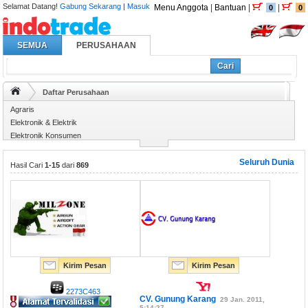
Selamat Datang!
Gabung Sekarang
|
Masuk
Menu Anggota
|
Bantuan
|
|
0
0
SEMUA
PERUSAHAAN
Cari
Daftar Perusahaan
Agraris
Elektronik & Elektrik
Elektronik Konsumen
Enerji
Seluruh Dunia
Hasil Cari
1-15
dari
869
Kirim Pesan
Kirim Pesan
2273C463
CV. Gunung Karang
29 Jan. 2011,
5:14:27