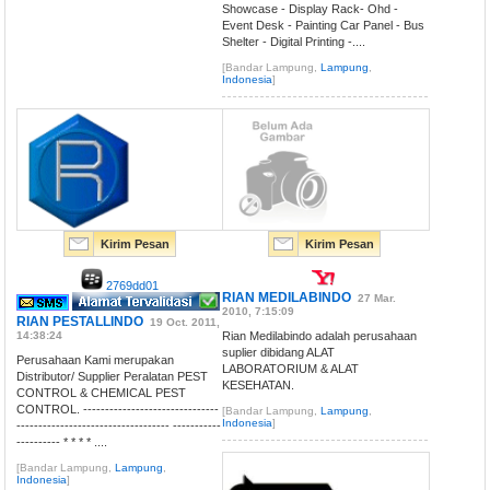
Showcase - Display Rack- Ohd -
Event Desk - Painting Car Panel - Bus
Shelter - Digital Printing -....
[Bandar Lampung,
Lampung
,
Indonesia
]
Kirim Pesan
Kirim Pesan
2769dd01
RIAN MEDILABINDO
27 Mar.
2010, 7:15:09
RIAN PESTALLINDO
19 Oct. 2011,
14:38:24
Rian Medilabindo adalah perusahaan
suplier dibidang ALAT
Perusahaan Kami merupakan
LABORATORIUM & ALAT
Distributor/ Supplier Peralatan PEST
KESEHATAN.
CONTROL & CHEMICAL PEST
CONTROL. -------------------------------
[Bandar Lampung,
Lampung
,
Indonesia
]
----------------------------------- -----------
---------- * * * * ....
[Bandar Lampung,
Lampung
,
Indonesia
]